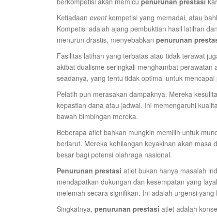
berkompetisi akan memicu
penurunan prestasi
kar
Ketiadaan
event
kompetisi yang memadai, atau ba
Kompetisi adalah ajang pembuktian hasil latihan d
menurun drastis, menyebabkan
penurunan presta
Fasilitas latihan yang terbatas atau tidak terawat j
akibat dualisme seringkali menghambat perawatan ata
seadanya, yang tentu tidak optimal untuk mencapai
Pelatih pun merasakan dampaknya. Mereka kesuli
kepastian dana atau jadwal. Ini memengaruhi kualita
bawah bimbingan mereka.
Beberapa atlet bahkan mungkin memilih untuk mundur
berlarut. Mereka kehilangan keyakinan akan masa de
besar bagi potensi olahraga nasional.
Penurunan prestasi
atlet bukan hanya masalah indiv
mendapatkan dukungan dan kesempatan yang layak, 
melemah secara signifikan. Ini adalah urgensi yang 
Singkatnya,
penurunan prestasi
atlet adalah konse