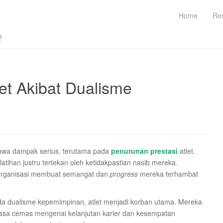
Home
Re
!
et Akibat Dualisme
awa dampak serius, terutama pada
penurunan prestasi
atlet.
atihan justru tertekan oleh ketidakpastian nasib mereka.
nal organisasi membuat semangat dan
progress
mereka terhambat
anda dualisme kepemimpinan, atlet menjadi korban utama. Mereka
Rasa cemas mengenai kelanjutan karier dan kesempatan