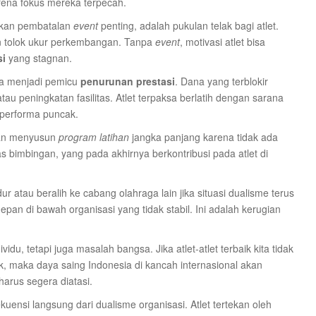
ena fokus mereka terpecah.
hkan pembatalan
event
penting, adalah pukulan telak bagi atlet.
an tolok ukur perkembangan. Tanpa
event
, motivasi atlet bisa
si
yang stagnan.
uga menjadi pemicu
penurunan prestasi
. Dana yang terblokir
u peningkatan fasilitas. Atlet terpaksa berlatih dengan sarana
 performa puncak.
tan menyusun
program latihan
jangka panjang karena tidak ada
s bimbingan, yang pada akhirnya berkontribusi pada atlet di
 atau beralih ke cabang olahraga lain jika situasi dualisme terus
pan di bawah organisasi yang tidak stabil. Ini adalah kerugian
idu, tetapi juga masalah bangsa. Jika atlet-atlet terbaik kita tidak
maka daya saing Indonesia di kancah internasional akan
harus segera diatasi.
kuensi langsung dari dualisme organisasi. Atlet tertekan oleh