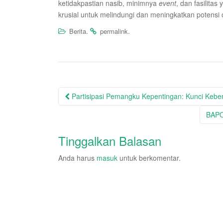
ketidakpastian nasib, minimnya
event
, dan fasilita
krusial untuk melindungi dan meningkatkan potensi o
.
.
Berita
permalink
Post
Partisipasi Pemangku Kepentingan: Kunci Keber
navigation
BAPO
Tinggalkan Balasan
Anda harus
masuk
untuk berkomentar.