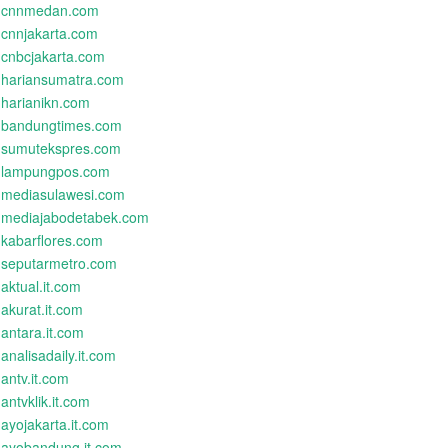
cnnmedan.com
cnnjakarta.com
cnbcjakarta.com
hariansumatra.com
harianikn.com
bandungtimes.com
sumutekspres.com
lampungpos.com
mediasulawesi.com
mediajabodetabek.com
kabarflores.com
seputarmetro.com
aktual.it.com
akurat.it.com
antara.it.com
analisadaily.it.com
antv.it.com
antvklik.it.com
ayojakarta.it.com
ayobandung.it.com