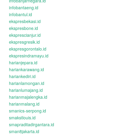
infobanjarnegara.id
infobantaeng.id
infobantul.id
ekspresbekasi.id
ekspresbone.id
eksprescianjur.id
ekspresgresik.id
ekspresgorontalo.id
ekspresindramayu.id
harianjepara.id
hariankarawang.id
hariankediri.id
harianlamongan.id
harianlumajang.id
harianmajalengka.id
harianmalang.id
smanics-serpong.id
smakstlouis.id
smapraditadirgantara.id
sman8jakarta.id