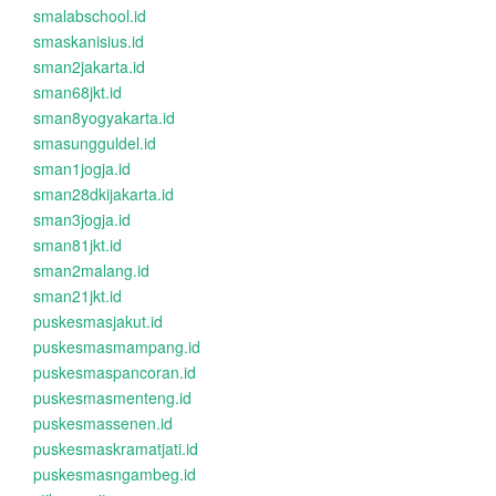
smalabschool.id
smaskanisius.id
sman2jakarta.id
sman68jkt.id
sman8yogyakarta.id
smasungguldel.id
sman1jogja.id
sman28dkijakarta.id
sman3jogja.id
sman81jkt.id
sman2malang.id
sman21jkt.id
puskesmasjakut.id
puskesmasmampang.id
puskesmaspancoran.id
puskesmasmenteng.id
puskesmassenen.id
puskesmaskramatjati.id
puskesmasngambeg.id