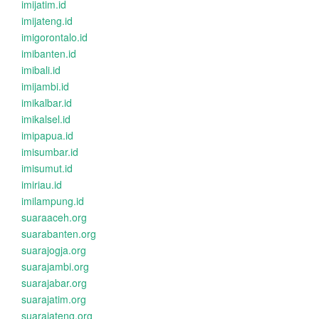
imijatim.id
imijateng.id
imigorontalo.id
imibanten.id
imibali.id
imijambi.id
imikalbar.id
imikalsel.id
imipapua.id
imisumbar.id
imisumut.id
imiriau.id
imilampung.id
suaraaceh.org
suarabanten.org
suarajogja.org
suarajambi.org
suarajabar.org
suarajatim.org
suarajateng.org