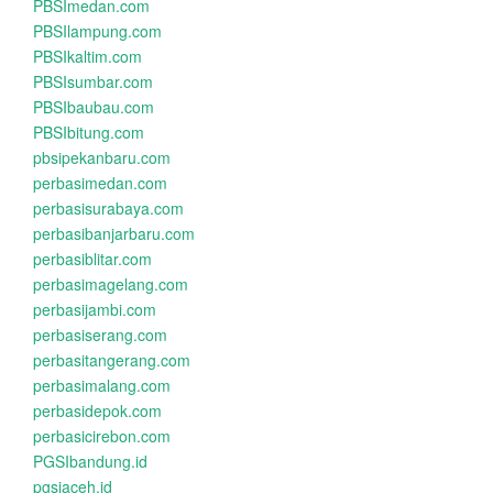
PBSImedan.com
PBSIlampung.com
PBSIkaltim.com
PBSIsumbar.com
PBSIbaubau.com
PBSIbitung.com
pbsipekanbaru.com
perbasimedan.com
perbasisurabaya.com
perbasibanjarbaru.com
perbasiblitar.com
perbasimagelang.com
perbasijambi.com
perbasiserang.com
perbasitangerang.com
perbasimalang.com
perbasidepok.com
perbasicirebon.com
PGSIbandung.id
pgsiaceh.id