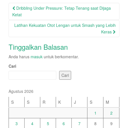
Post
Dribbling Under Pressure: Tetap Tenang saat Dijaga
navigation
Ketat
Latihan Kekuatan Otot Lengan untuk Smash yang Lebih
Keras
Tinggalkan Balasan
Anda harus
masuk
untuk berkomentar.
Cari
Cari
Agustus 2026
S
S
R
K
J
S
M
1
2
3
4
5
6
7
8
9