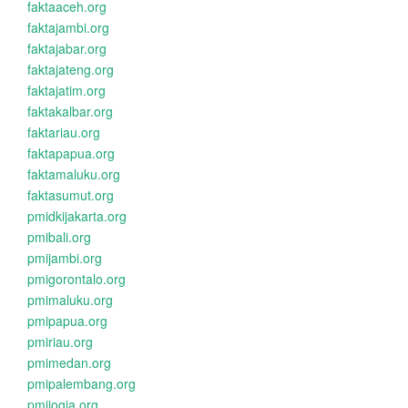
faktaaceh.org
faktajambi.org
faktajabar.org
faktajateng.org
faktajatim.org
faktakalbar.org
faktariau.org
faktapapua.org
faktamaluku.org
faktasumut.org
pmidkijakarta.org
pmibali.org
pmijambi.org
pmigorontalo.org
pmimaluku.org
pmipapua.org
pmiriau.org
pmimedan.org
pmipalembang.org
pmijogja.org