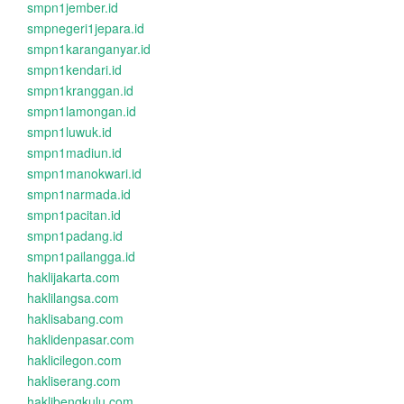
smpn1jember.id
smpnegeri1jepara.id
smpn1karanganyar.id
smpn1kendari.id
smpn1kranggan.id
smpn1lamongan.id
smpn1luwuk.id
smpn1madiun.id
smpn1manokwari.id
smpn1narmada.id
smpn1pacitan.id
smpn1padang.id
smpn1pailangga.id
haklijakarta.com
haklilangsa.com
haklisabang.com
haklidenpasar.com
haklicilegon.com
hakliserang.com
haklibengkulu.com