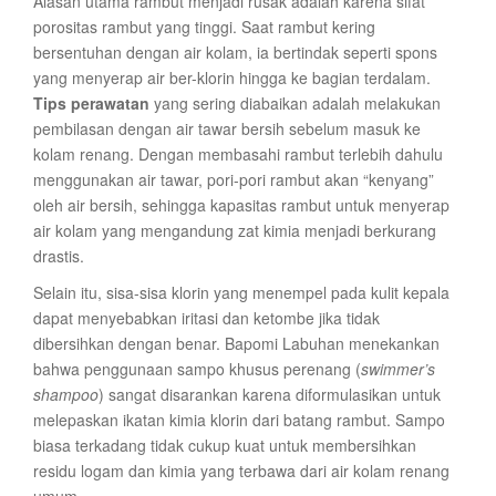
Alasan utama rambut menjadi rusak adalah karena sifat
porositas rambut yang tinggi. Saat rambut kering
bersentuhan dengan air kolam, ia bertindak seperti spons
yang menyerap air ber-klorin hingga ke bagian terdalam.
Tips perawatan
yang sering diabaikan adalah melakukan
pembilasan dengan air tawar bersih sebelum masuk ke
kolam renang. Dengan membasahi rambut terlebih dahulu
menggunakan air tawar, pori-pori rambut akan “kenyang”
oleh air bersih, sehingga kapasitas rambut untuk menyerap
air kolam yang mengandung zat kimia menjadi berkurang
drastis.
Selain itu, sisa-sisa klorin yang menempel pada kulit kepala
dapat menyebabkan iritasi dan ketombe jika tidak
dibersihkan dengan benar. Bapomi Labuhan menekankan
bahwa penggunaan sampo khusus perenang (
swimmer’s
shampoo
) sangat disarankan karena diformulasikan untuk
melepaskan ikatan kimia klorin dari batang rambut. Sampo
biasa terkadang tidak cukup kuat untuk membersihkan
residu logam dan kimia yang terbawa dari air kolam renang