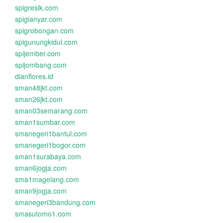
spigresik.com
spigianyar.com
spigrobongan.com
spigunungkidul.com
spijember.com
spijombang.com
dianflores.id
sman48jkt.com
sman26jkt.com
sman03semarang.com
sman1sumbar.com
smanegeri1bantul.com
smanegeri1bogor.com
sman1surabaya.com
sman6jogja.com
sma1magelang.com
sman9jogja.com
smanegeri3bandung.com
smasutomo1.com