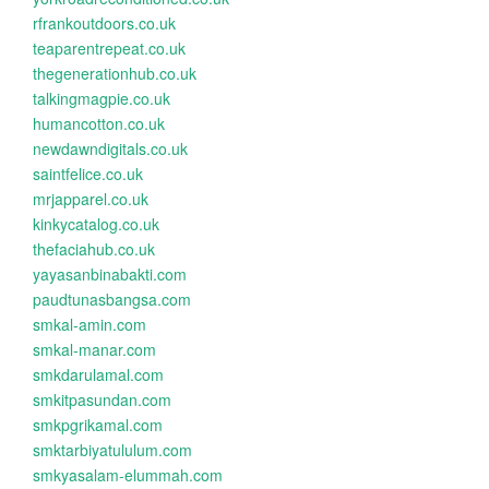
rfrankoutdoors.co.uk
teaparentrepeat.co.uk
thegenerationhub.co.uk
talkingmagpie.co.uk
humancotton.co.uk
newdawndigitals.co.uk
saintfelice.co.uk
mrjapparel.co.uk
kinkycatalog.co.uk
thefaciahub.co.uk
yayasanbinabakti.com
paudtunasbangsa.com
smkal-amin.com
smkal-manar.com
smkdarulamal.com
smkitpasundan.com
smkpgrikamal.com
smktarbiyatululum.com
smkyasalam-elummah.com