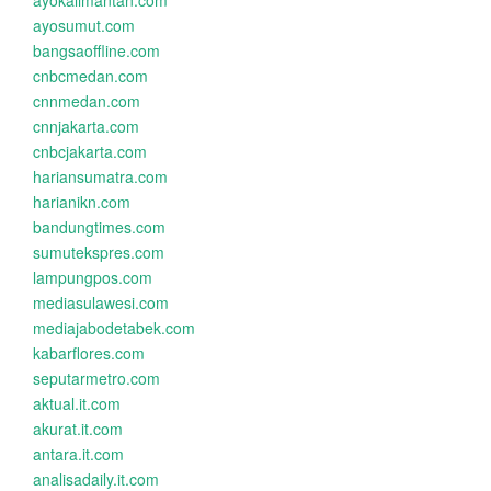
ayokalimantan.com
ayosumut.com
bangsaoffline.com
cnbcmedan.com
cnnmedan.com
cnnjakarta.com
cnbcjakarta.com
hariansumatra.com
harianikn.com
bandungtimes.com
sumutekspres.com
lampungpos.com
mediasulawesi.com
mediajabodetabek.com
kabarflores.com
seputarmetro.com
aktual.it.com
akurat.it.com
antara.it.com
analisadaily.it.com