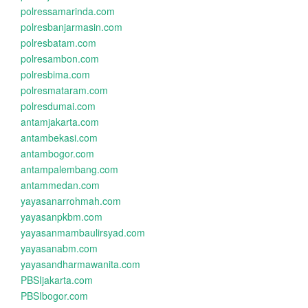
polressamarinda.com
polresbanjarmasin.com
polresbatam.com
polresambon.com
polresbima.com
polresmataram.com
polresdumai.com
antamjakarta.com
antambekasi.com
antambogor.com
antampalembang.com
antammedan.com
yayasanarrohmah.com
yayasanpkbm.com
yayasanmambaulirsyad.com
yayasanabm.com
yayasandharmawanita.com
PBSIjakarta.com
PBSIbogor.com