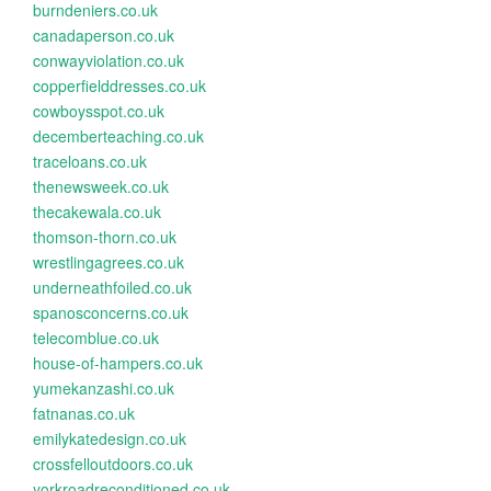
burndeniers.co.uk
canadaperson.co.uk
conwayviolation.co.uk
copperfielddresses.co.uk
cowboysspot.co.uk
decemberteaching.co.uk
traceloans.co.uk
thenewsweek.co.uk
thecakewala.co.uk
thomson-thorn.co.uk
wrestlingagrees.co.uk
underneathfoiled.co.uk
spanosconcerns.co.uk
telecomblue.co.uk
house-of-hampers.co.uk
yumekanzashi.co.uk
fatnanas.co.uk
emilykatedesign.co.uk
crossfelloutdoors.co.uk
yorkroadreconditioned.co.uk