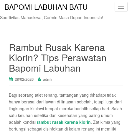
BAPOMI LABUHAN BATU
T
o
Sportivitas Mahasiswa, Cermin Masa Depan Indonesia!
g
g
l
e
Rambut Rusak Karena
n
Klorin? Tips Perawatan
a
v
Bapomi Labuhan
i
g
28/02/2026
admin
a
t
Bagi seorang atlet renang, tantangan yang dihadapi tidak
i
hanya berasal dari lawan di lintasan sebelah, tetapi juga dari
o
lingkungan kimiawi tempat mereka berlatih setiap hari. Salah
n
satu keluhan estetika dan kesehatan yang paling umum
adalah kondisi
rambut rusak karena klorin
. Zat kimia yang
berfungsi sebagai disinfektan di kolam renang ini memiliki