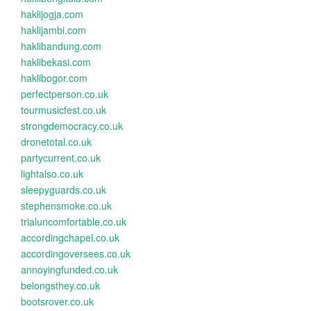
haklijogja.com
haklijambi.com
haklibandung.com
haklibekasi.com
haklibogor.com
perfectperson.co.uk
tourmusicfest.co.uk
strongdemocracy.co.uk
dronetotal.co.uk
partycurrent.co.uk
lightalso.co.uk
sleepyguards.co.uk
stephensmoke.co.uk
trialuncomfortable.co.uk
accordingchapel.co.uk
accordingoversees.co.uk
annoyingfunded.co.uk
belongsthey.co.uk
bootsrover.co.uk