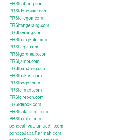
PRSIsabang.com
PRSIdenpasar.com
PRSIcilegon.com
PRSItangerang.com
PRSIserang.com
PRSIbengkulu.com
PRSIjogja.com
PRSIgorontalo.com
PRSIjambi.com
PRSIbandung.com
PRSIbekasi.com
PRSIbogor.com
PRSIcimahi.com
PRSIcirebon.com
PRSIdepok.com
PRSIsukabumi.com
PRSIbanjar.com
ponpesIhyaUlumuddin.com
ponpesJabalRahmah.com