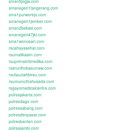
sman5jogja.com
smanegeri1tangerang.com
sma1purworejo.com
smanegeri1jember.com
sman2bekasi.com
smanegeri47jkt.com
sma1wonosari.com
rscahayasehat.com
rsumalikasim.com
rsuprimaintimedika.com
rsarunlhokseumaw.com
rsufauziahbireu.com
rsumumcitrahusada.com
rsgayomedicalcentre.com
polresjakarta.com
polresdago.com
polressabang.com
polresdenpasar.com
polresbanten.com
polresjambi.com