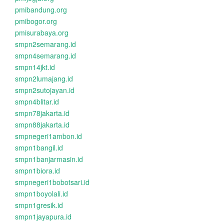
pmibandung.org
pmibogor.org
pmisurabaya.org
smpn2semarang.id
smpn4semarang.id
smpn14jkt.id
smpn2lumajang.id
smpn2sutojayan.id
smpn4blitar.id
smpn78jakarta.id
smpn88jakarta.id
smpnegeri1ambon.id
smpn1bangil.id
smpn1banjarmasin.id
smpn1biora.id
smpnegeri1bobotsari.id
smpn1boyolali.id
smpn1gresik.id
smpn1jayapura.id