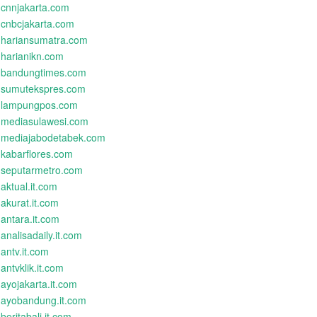
cnnjakarta.com
cnbcjakarta.com
hariansumatra.com
harianikn.com
bandungtimes.com
sumutekspres.com
lampungpos.com
mediasulawesi.com
mediajabodetabek.com
kabarflores.com
seputarmetro.com
aktual.it.com
akurat.it.com
antara.it.com
analisadaily.it.com
antv.it.com
antvklik.it.com
ayojakarta.it.com
ayobandung.it.com
beritabali.it.com