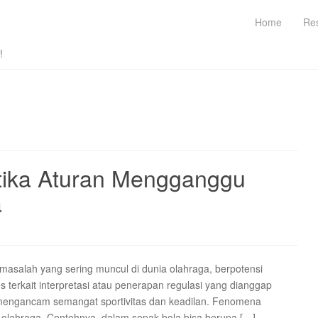
Home
Re
!
tika Aturan Mengganggu
a
masalah yang sering muncul di dunia olahraga, berpotensi
s terkait interpretasi atau penerapan regulasi yang dianggap
i mengancam semangat sportivitas dan keadilan. Fenomena
ng olahraga. Contohnya, dalam sepak bola bisa berupa […]