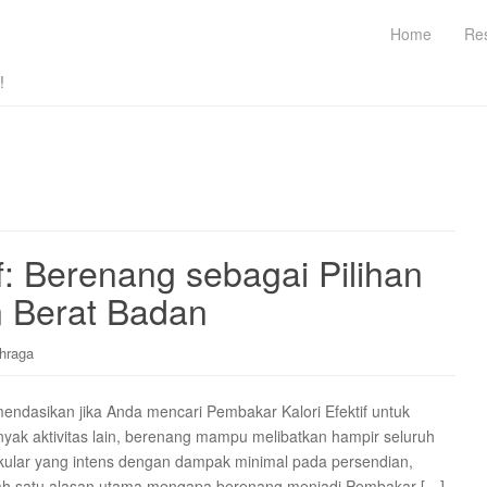
Home
Re
!
f: Berenang sebagai Pilihan
n Berat Badan
hraga
endasikan jika Anda mencari Pembakar Kalori Efektif untuk
yak aktivitas lain, berenang mampu melibatkan hampir seluruh
skular yang intens dengan dampak minimal pada persendian,
alah satu alasan utama mengapa berenang menjadi Pembakar […]