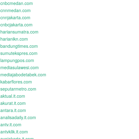
cnbcmedan.com
cnnmedan.com
cnnjakarta.com
cnbcjakarta.com
hariansumatra.com
harianikn.com
bandungtimes.com
sumutekspres.com
lampungpos.com
mediasulawesi.com
mediajabodetabek.com
kabarflores.com
seputarmetro.com
aktual.it.com
akurat.it.com
antara.it.com
analisadaily.it.com
antv.it.com
antvklik.it.com
ayojakarta.it.com