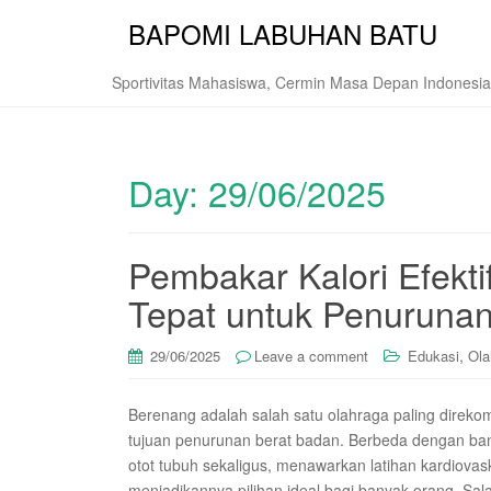
BAPOMI LABUHAN BATU
Sportivitas Mahasiswa, Cermin Masa Depan Indonesia
Day:
29/06/2025
Pembakar Kalori Efekti
Tepat untuk Penuruna
,
29/06/2025
Leave a comment
Edukasi
Ola
Berenang adalah salah satu olahraga paling direkom
tujuan penurunan berat badan. Berbeda dengan ban
otot tubuh sekaligus, menawarkan latihan kardiova
menjadikannya pilihan ideal bagi banyak orang. S