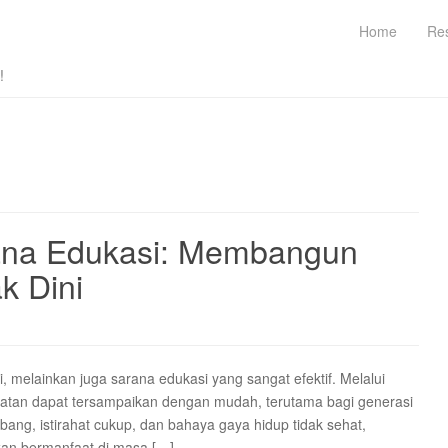
Home
Re
!
ana Edukasi: Membangun
k Dini
, melainkan juga sarana edukasi yang sangat efektif. Melalui
sehatan dapat tersampaikan dengan mudah, terutama bagi generasi
bang, istirahat cukup, dan bahaya gaya hidup tidak sehat,
akan bermanfaat di masa […]