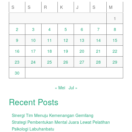
S
S
R
K
J
S
M
1
2
3
4
5
6
7
8
9
10
11
12
13
14
15
16
17
18
19
20
21
22
23
24
25
26
27
28
29
30
« Mei
Jul »
Recent Posts
Sinergi Tim Menuju Kemenangan Gemilang
Strategi Pembentukan Mental Juara Lewat Pelatihan
Psikologi Labuhanbatu