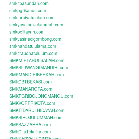
smkitpasundan.com
smkpgrikamal.com
smktarbiyatululum.com
smkyasalam-elummah.com
smkpelitaynh.com
smkyasinacigombong.com
smknahdatululama.com
smkitraudhatululum.com
SMKMIFTAHULSALAM.com
SMKSILIWANGIMANDIRI.com
SMKMANDIRIBERKAH.com
SMKCBTBEKASI.com
SMKMANAROFA.com
SMKPGRIBOJONGMANGU.com
SMKKORPRIKOTA.com
SMKITDARULHIDAYAH.com
SMKSIROJULUMMAH.com
SMKSAZZAHRA.com
SMKCitaTeknika.com
SMKKARYAUNCINTA.com