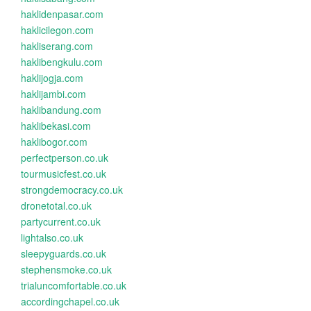
haklidenpasar.com
haklicilegon.com
hakliserang.com
haklibengkulu.com
haklijogja.com
haklijambi.com
haklibandung.com
haklibekasi.com
haklibogor.com
perfectperson.co.uk
tourmusicfest.co.uk
strongdemocracy.co.uk
dronetotal.co.uk
partycurrent.co.uk
lightalso.co.uk
sleepyguards.co.uk
stephensmoke.co.uk
trialuncomfortable.co.uk
accordingchapel.co.uk