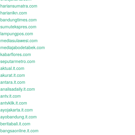
hariansumatra.com
harianikn.com
bandungtimes.com
sumutekspres.com
lampungpos.com
mediasulawesi.com
mediajabodetabek.com
kabarflores.com
seputarmetro.com
aktual.it.com
akurat.it.com
antara.it.com
analisadaily.it.com
antv.it.com
antvklik.it.com
ayojakarta.it.com
ayobandung.it.com
beritabali.it.com
bangsaonline.it.com