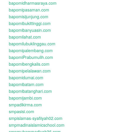
bapomidharmasraya.com
bapomipasaman.com
bapomisijunjung.com
bapomibukittinggi.com
bapomibanyuasin.com
bapomilahat.com
bapomilubuklinggau.com
bapomipalembang.com
bapomiPrabumulih.com
bapomibengkalis.com
bapomipelalawan.com
bapomidumai.com
bapomibatam.com
bapomibatanghari.com
bapomijambi.com
smpadikirma.com
smpasisi.com
smpislamas-syafiiyah02.com
smpmadinaislamicschool.com
smpmuhammadiyah36.com