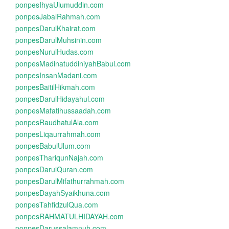
ponpesIhyaUlumuddin.com
ponpesJabalRahmah.com
ponpesDarulKhairat.com
ponpesDarulMuhsinin.com
ponpesNurulHudas.com
ponpesMadinatuddiniyahBabul.com
ponpesInsanMadani.com
ponpesBaitilHikmah.com
ponpesDarulHidayahul.com
ponpesMafatihussaadah.com
ponpesRaudhatulAla.com
ponpesLiqaurrahmah.com
ponpesBabulUlum.com
ponpesThariqunNajah.com
ponpesDarulQuran.com
ponpesDarulMifathurrahmah.com
ponpesDayahSyaikhuna.com
ponpesTahfidzulQua.com
ponpesRAHMATULHIDAYAH.com
ponpesDarussalamnuh.com