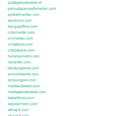
publikjabodetabek.id
pemudapancasilamedan.com
ayokalimantan.com
ayosumut.com
bangsaoffline.com
cnbcmedan.com
cnnmedan.com
cnnjakarta.com
cnbcjakarta.com
hariansumatra.com
harianikn.com
bandungtimes.com
sumutekspres.com
lampungpos.com
mediasulawesi.com
mediajabodetabek.com
kabarflores.com
seputarmetro.com
aktual.it.com
akurat.it.com