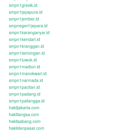
smpn1gresik.id
smpn1jayapura.id
smpn1jember.id
smpnegeri1jepara.id
smpn1karanganyar.id
smpn1kendari.id
smpn1kranggan.id
smpn1lamongan.id
smpn1luwuk.id
smpn1madiun.id
smpn1manokwari.id
smpn1narmada.id
smpn1pacitan.id
smpn1padang.id
smpn1pailangga.id
haklijakarta.com
haklilangsa.com
haklisabang.com
haklidenpasar.com