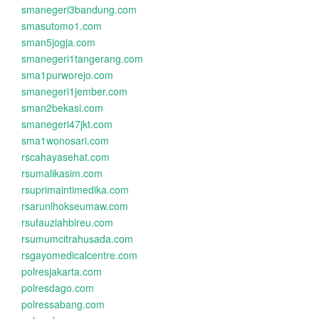
smanegeri3bandung.com
smasutomo1.com
sman5jogja.com
smanegeri1tangerang.com
sma1purworejo.com
smanegeri1jember.com
sman2bekasi.com
smanegeri47jkt.com
sma1wonosari.com
rscahayasehat.com
rsumalikasim.com
rsuprimaintimedika.com
rsarunlhokseumaw.com
rsufauziahbireu.com
rsumumcitrahusada.com
rsgayomedicalcentre.com
polresjakarta.com
polresdago.com
polressabang.com