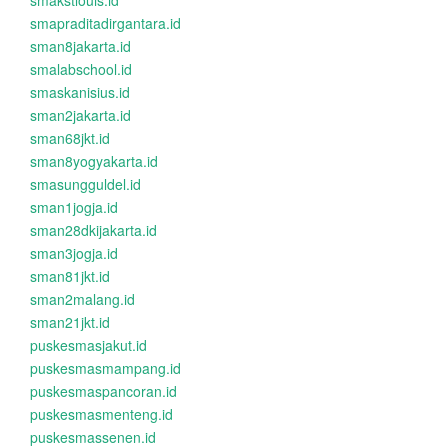
smakstlouis.id
smapraditadirgantara.id
sman8jakarta.id
smalabschool.id
smaskanisius.id
sman2jakarta.id
sman68jkt.id
sman8yogyakarta.id
smasungguldel.id
sman1jogja.id
sman28dkijakarta.id
sman3jogja.id
sman81jkt.id
sman2malang.id
sman21jkt.id
puskesmasjakut.id
puskesmasmampang.id
puskesmaspancoran.id
puskesmasmenteng.id
puskesmassenen.id