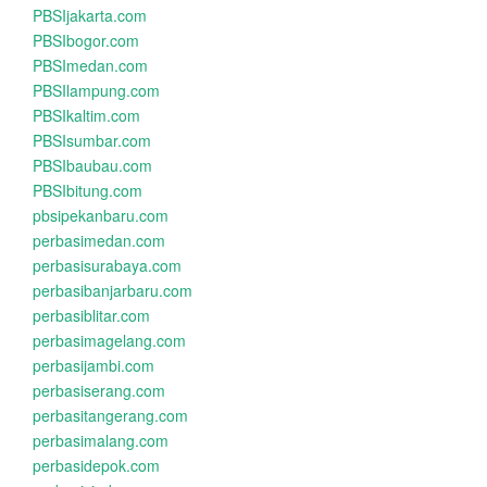
PBSIjakarta.com
PBSIbogor.com
PBSImedan.com
PBSIlampung.com
PBSIkaltim.com
PBSIsumbar.com
PBSIbaubau.com
PBSIbitung.com
pbsipekanbaru.com
perbasimedan.com
perbasisurabaya.com
perbasibanjarbaru.com
perbasiblitar.com
perbasimagelang.com
perbasijambi.com
perbasiserang.com
perbasitangerang.com
perbasimalang.com
perbasidepok.com