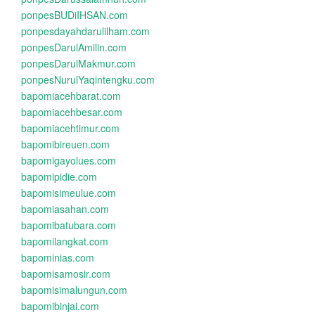
ponpesBUDiIHSAN.com
ponpesdayahdarulilham.com
ponpesDarulAmilin.com
ponpesDarulMakmur.com
ponpesNurulYaqintengku.com
bapomiacehbarat.com
bapomiacehbesar.com
bapomiacehtimur.com
bapomibireuen.com
bapomigayolues.com
bapomipidie.com
bapomisimeulue.com
bapomiasahan.com
bapomibatubara.com
bapomilangkat.com
bapominias.com
bapomisamosir.com
bapomisimalungun.com
bapomibinjai.com