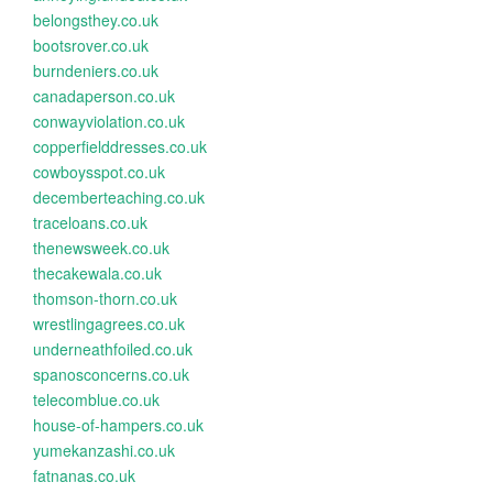
belongsthey.co.uk
bootsrover.co.uk
burndeniers.co.uk
canadaperson.co.uk
conwayviolation.co.uk
copperfielddresses.co.uk
cowboysspot.co.uk
decemberteaching.co.uk
traceloans.co.uk
thenewsweek.co.uk
thecakewala.co.uk
thomson-thorn.co.uk
wrestlingagrees.co.uk
underneathfoiled.co.uk
spanosconcerns.co.uk
telecomblue.co.uk
house-of-hampers.co.uk
yumekanzashi.co.uk
fatnanas.co.uk