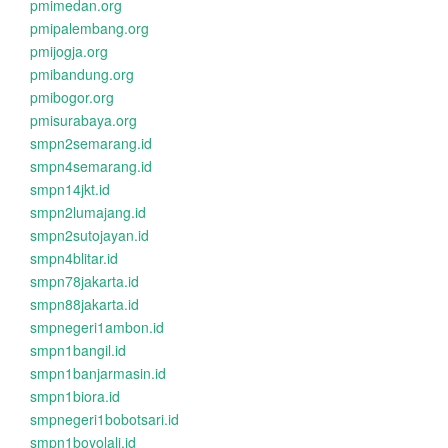
pmimedan.org
pmipalembang.org
pmijogja.org
pmibandung.org
pmibogor.org
pmisurabaya.org
smpn2semarang.id
smpn4semarang.id
smpn14jkt.id
smpn2lumajang.id
smpn2sutojayan.id
smpn4blitar.id
smpn78jakarta.id
smpn88jakarta.id
smpnegeri1ambon.id
smpn1bangil.id
smpn1banjarmasin.id
smpn1biora.id
smpnegeri1bobotsari.id
smpn1boyolali.id