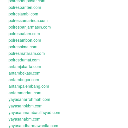
polresdenpasar.com
polresbanten.com
polresjambi.com
polressamarinda.com
polresbanjarmasin.com
polresbatam.com
polresambon.com
polresbima.com
polresmataram.com
polresdumai.com
antamjakarta.com
antambekasi.com
antambogor.com
antampalembang.com
antammedan.com
yayasanarrohmah.com
yayasanpkbm.com
yayasanmambaulirsyad.com
yayasanabm.com
yayasandharmawanita.com