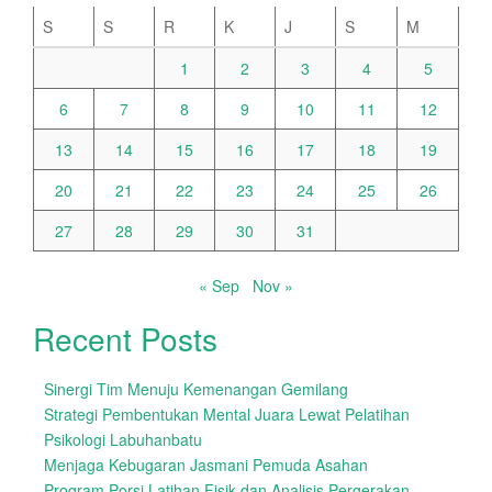
S
S
R
K
J
S
M
1
2
3
4
5
6
7
8
9
10
11
12
13
14
15
16
17
18
19
20
21
22
23
24
25
26
27
28
29
30
31
« Sep
Nov »
Recent Posts
Sinergi Tim Menuju Kemenangan Gemilang
Strategi Pembentukan Mental Juara Lewat Pelatihan
Psikologi Labuhanbatu
Menjaga Kebugaran Jasmani Pemuda Asahan
Program Porsi Latihan Fisik dan Analisis Pergerakan