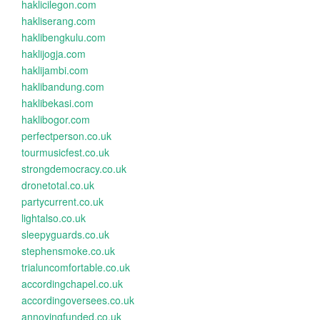
haklicilegon.com
hakliserang.com
haklibengkulu.com
haklijogja.com
haklijambi.com
haklibandung.com
haklibekasi.com
haklibogor.com
perfectperson.co.uk
tourmusicfest.co.uk
strongdemocracy.co.uk
dronetotal.co.uk
partycurrent.co.uk
lightalso.co.uk
sleepyguards.co.uk
stephensmoke.co.uk
trialuncomfortable.co.uk
accordingchapel.co.uk
accordingoversees.co.uk
annoyingfunded.co.uk