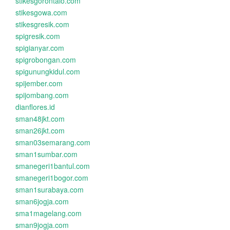
stikesgorontalo.com
stikesgowa.com
stikesgresik.com
spigresik.com
spigianyar.com
spigrobongan.com
spigunungkidul.com
spijember.com
spijombang.com
dianflores.id
sman48jkt.com
sman26jkt.com
sman03semarang.com
sman1sumbar.com
smanegeri1bantul.com
smanegeri1bogor.com
sman1surabaya.com
sman6jogja.com
sma1magelang.com
sman9jogja.com