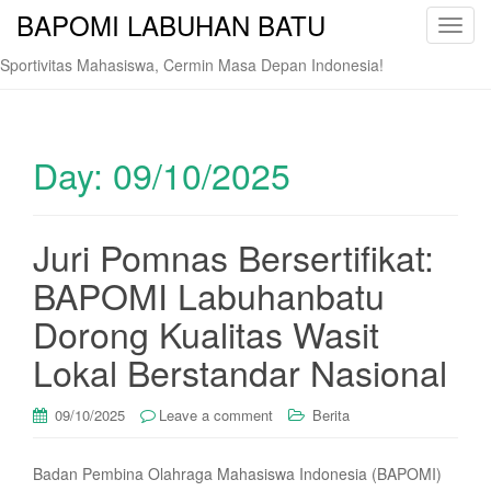
BAPOMI LABUHAN BATU
T
o
Sportivitas Mahasiswa, Cermin Masa Depan Indonesia!
g
g
l
e
Day:
09/10/2025
n
a
v
Juri Pomnas Bersertifikat:
i
BAPOMI Labuhanbatu
g
a
Dorong Kualitas Wasit
t
i
Lokal Berstandar Nasional
o
n
09/10/2025
Leave a comment
Berita
Badan Pembina Olahraga Mahasiswa Indonesia (BAPOMI)