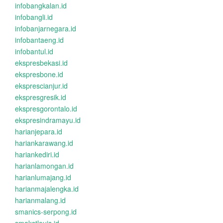
infobangkalan.id
infobangli.id
infobanjarnegara.id
infobantaeng.id
infobantul.id
ekspresbekasi.id
ekspresbone.id
eksprescianjur.id
ekspresgresik.id
ekspresgorontalo.id
ekspresindramayu.id
harianjepara.id
hariankarawang.id
hariankediri.id
harianlamongan.id
harianlumajang.id
harianmajalengka.id
harianmalang.id
smanics-serpong.id