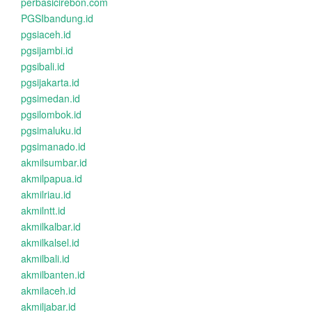
perbasicirebon.com
PGSIbandung.id
pgsiaceh.id
pgsijambi.id
pgsibali.id
pgsijakarta.id
pgsimedan.id
pgsilombok.id
pgsimaluku.id
pgsimanado.id
akmilsumbar.id
akmilpapua.id
akmilriau.id
akmilntt.id
akmilkalbar.id
akmilkalsel.id
akmilbali.id
akmilbanten.id
akmilaceh.id
akmiljabar.id