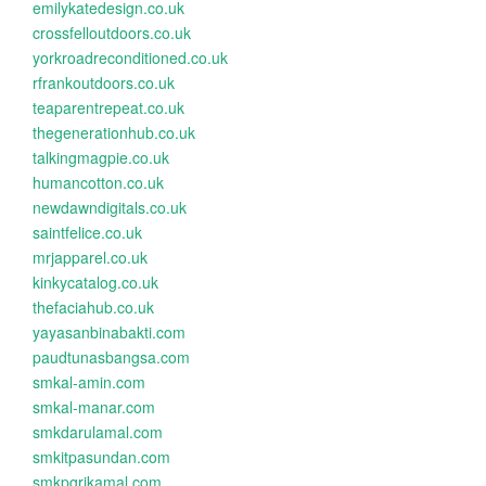
emilykatedesign.co.uk
crossfelloutdoors.co.uk
yorkroadreconditioned.co.uk
rfrankoutdoors.co.uk
teaparentrepeat.co.uk
thegenerationhub.co.uk
talkingmagpie.co.uk
humancotton.co.uk
newdawndigitals.co.uk
saintfelice.co.uk
mrjapparel.co.uk
kinkycatalog.co.uk
thefaciahub.co.uk
yayasanbinabakti.com
paudtunasbangsa.com
smkal-amin.com
smkal-manar.com
smkdarulamal.com
smkitpasundan.com
smkpgrikamal.com