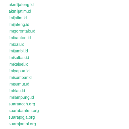
akmiljateng.id
akmiljatim.id
imijatim.id
imijateng.id
imigorontalo.id
imibanten.id
imibali.id
imijambi.id
imikalbar.id
imikalsel.id
imipapua.id
imisumbar.id
imisumut.id
imiriau.id
imilampung.id
suaraaceh.org
suarabanten.org
suarajogja.org
suarajambi.org