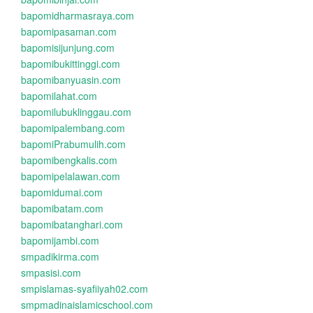
bapomidharmasraya.com
bapomipasaman.com
bapomisijunjung.com
bapomibukittinggi.com
bapomibanyuasin.com
bapomilahat.com
bapomilubuklinggau.com
bapomipalembang.com
bapomiPrabumulih.com
bapomibengkalis.com
bapomipelalawan.com
bapomidumai.com
bapomibatam.com
bapomibatanghari.com
bapomijambi.com
smpadikirma.com
smpasisi.com
smpislamas-syafiiyah02.com
smpmadinaislamicschool.com