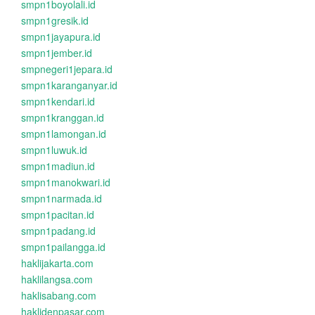
smpn1boyolali.id
smpn1gresik.id
smpn1jayapura.id
smpn1jember.id
smpnegeri1jepara.id
smpn1karanganyar.id
smpn1kendari.id
smpn1kranggan.id
smpn1lamongan.id
smpn1luwuk.id
smpn1madiun.id
smpn1manokwari.id
smpn1narmada.id
smpn1pacitan.id
smpn1padang.id
smpn1pailangga.id
haklijakarta.com
haklilangsa.com
haklisabang.com
haklidenpasar.com