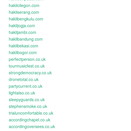
haklicilegon.com
hakliserang.com
haklibengkulu.com
haklijogja.com
haklijambi.com
haklibandung.com
haklibekasi.com
haklibogor.com
perfectperson.co.uk
tourmusicfest.co.uk
strongdemocracy.co.uk
dronetotal.co.uk
partycurrent.co.uk
lightalso.co.uk
sleepyguards.co.uk
stephensmoke.co.uk
trialuncomfortable.co.uk
accordingchapel.co.uk
accordingoversees.co.uk