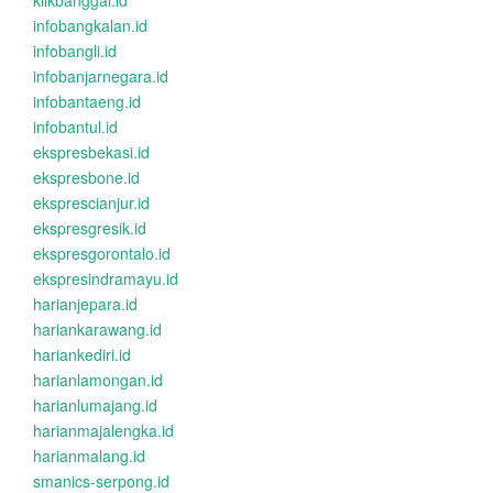
klikbanggai.id
infobangkalan.id
infobangli.id
infobanjarnegara.id
infobantaeng.id
infobantul.id
ekspresbekasi.id
ekspresbone.id
eksprescianjur.id
ekspresgresik.id
ekspresgorontalo.id
ekspresindramayu.id
harianjepara.id
hariankarawang.id
hariankediri.id
harianlamongan.id
harianlumajang.id
harianmajalengka.id
harianmalang.id
smanics-serpong.id