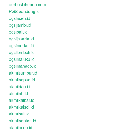
perbasicirebon.com
PGSIbandung.id
pgsiaceh.id
pgsijambi.id
pgsibali.id
pgsijakarta.id
pgsimedan.id
pgsilombok.id
pgsimaluku.id
pgsimanado.id
akmilsumbar.id
akmilpapua.id
akmilriau.id
akmilntt.id
akmilkalbar.id
akmilkalsel.id
akmilbali.id
akmilbanten.id
akmilaceh.id