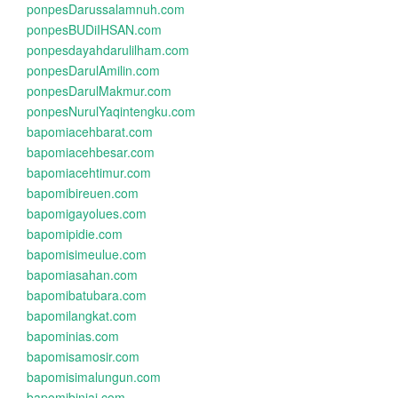
ponpesDarussalamnuh.com
ponpesBUDiIHSAN.com
ponpesdayahdarulilham.com
ponpesDarulAmilin.com
ponpesDarulMakmur.com
ponpesNurulYaqintengku.com
bapomiacehbarat.com
bapomiacehbesar.com
bapomiacehtimur.com
bapomibireuen.com
bapomigayolues.com
bapomipidie.com
bapomisimeulue.com
bapomiasahan.com
bapomibatubara.com
bapomilangkat.com
bapominias.com
bapomisamosir.com
bapomisimalungun.com
bapomibinjai.com