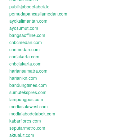
publikjabodetabek.id
pemudapancasilamedan.com
ayokalimantan.com
ayosumut.com
bangsaoffline.com
cnbcmedan.com
cnnmedan.com
cnnjakarta.com
cnbcjakarta.com
hariansumatra.com
harianikn.com
bandungtimes.com
sumutekspres.com
lampungpos.com
mediasulawesi.com
mediajabodetabek.com
kabarflores.com
seputarmetro.com
aktual.it.com