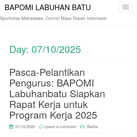
BAPOMI LABUHAN BATU
T
o
Sportivitas Mahasiswa, Cermin Masa Depan Indonesia!
g
g
l
e
Day:
07/10/2025
n
a
v
Pasca-Pelantikan
i
Pengurus: BAPOMI
g
a
Labuhanbatu Siapkan
t
i
Rapat Kerja untuk
o
Program Kerja 2025
n
07/10/2025
Leave a comment
Berita