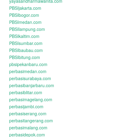
yayasandharmawanita.com
PBSIjakarta.com
PBSIbogor.com
PBSImedan.com
PBSIlampung.com
PBSIkaltim.com
PBSIsumbar.com
PBSIbaubau.com
PBSIbitung.com
pbsipekanbaru.com
perbasimedan.com
perbasisurabaya.com
perbasibanjarbaru.com
perbasiblitar.com
perbasimagelang.com
perbasijambi.com
perbasiserang.com
perbasitangerang.com
perbasimalang.com
perbasidepok.com