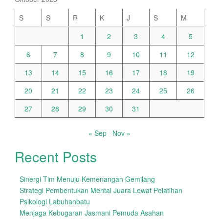
S
S
R
K
J
S
M
1
2
3
4
5
6
7
8
9
10
11
12
13
14
15
16
17
18
19
20
21
22
23
24
25
26
27
28
29
30
31
« Sep
Nov »
Recent Posts
Sinergi Tim Menuju Kemenangan Gemilang
Strategi Pembentukan Mental Juara Lewat Pelatihan
Psikologi Labuhanbatu
Menjaga Kebugaran Jasmani Pemuda Asahan