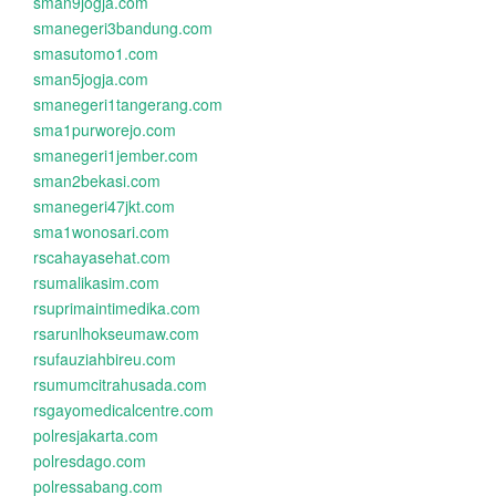
sman9jogja.com
smanegeri3bandung.com
smasutomo1.com
sman5jogja.com
smanegeri1tangerang.com
sma1purworejo.com
smanegeri1jember.com
sman2bekasi.com
smanegeri47jkt.com
sma1wonosari.com
rscahayasehat.com
rsumalikasim.com
rsuprimaintimedika.com
rsarunlhokseumaw.com
rsufauziahbireu.com
rsumumcitrahusada.com
rsgayomedicalcentre.com
polresjakarta.com
polresdago.com
polressabang.com