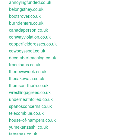
annoyingfunded.co.uk
belongsthey.co.uk
bootsrover.co.uk
burndeniers.co.uk
canadaperson.co.uk
conwayviolation.co.uk
copperfielddresses.co.uk
cowboysspot.co.uk
decemberteaching.co.uk
traceloans.co.uk
thenewsweek.co.uk
thecakewala.co.uk
thomson-thorn.co.uk
wrestlingagrees.co.uk
underneathfoiled.co.uk
spanosconcerns.co.uk
telecomblue.co.uk
house-of-hampers.co.uk
yumekanzashi.co.uk
fatnanas.co.uk