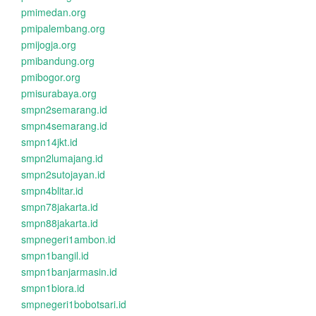
pmimedan.org
pmipalembang.org
pmijogja.org
pmibandung.org
pmibogor.org
pmisurabaya.org
smpn2semarang.id
smpn4semarang.id
smpn14jkt.id
smpn2lumajang.id
smpn2sutojayan.id
smpn4blitar.id
smpn78jakarta.id
smpn88jakarta.id
smpnegeri1ambon.id
smpn1bangil.id
smpn1banjarmasin.id
smpn1biora.id
smpnegeri1bobotsari.id