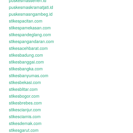
puskesmassenen.id
puskesmaskramatjati.id
puskesmasngambeg.id
stikespacitan.com
stikespamekasan.com
stikespandeglang.com
stikespangandaran.com
stikesacehbarat.com
stikesbadung.com
stikesbanggai.com
stikesbangka.com
stikesbanyumas.com
stikesbekasi.com
stikesblitar.com
stikesbogor.com
stikesbrebes.com
stikescianjur.com
stikesciamis.com
stikesdemak.com
stikesgarut.com