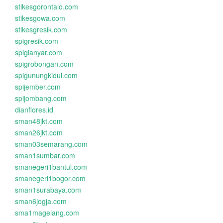
stikesgorontalo.com
stikesgowa.com
stikesgresik.com
spigresik.com
spigianyar.com
spigrobongan.com
spigunungkidul.com
spijember.com
spijombang.com
dianflores.id
sman48jkt.com
sman26jkt.com
sman03semarang.com
sman1sumbar.com
smanegeri1bantul.com
smanegeri1bogor.com
sman1surabaya.com
sman6jogja.com
sma1magelang.com