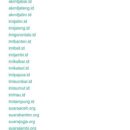
akmiljabar.id
akmiljateng.id
akmiljatim.id
imijatim.id
imijateng.id
imigorontalo.id
imibanten.id
imibali.id
imijambi.id
imikalbar.id
imikalsel.id
imipapua.id
imisumbar.id
imisumut.id
imiriau.id
imilampung.id
suaraaceh.org
suarabanten.org
suarajogja.org
suarajambi.org