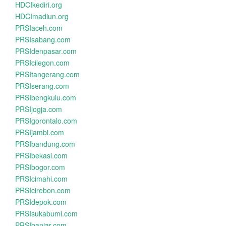
HDCIkediri.org
HDCImadiun.org
PRSIaceh.com
PRSIsabang.com
PRSIdenpasar.com
PRSIcilegon.com
PRSItangerang.com
PRSIserang.com
PRSIbengkulu.com
PRSIjogja.com
PRSIgorontalo.com
PRSIjambi.com
PRSIbandung.com
PRSIbekasi.com
PRSIbogor.com
PRSIcimahi.com
PRSIcirebon.com
PRSIdepok.com
PRSIsukabumi.com
PRSIbanjar.com