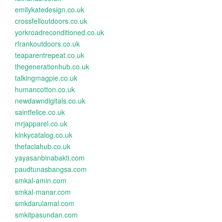
emilykatedesign.co.uk
crossfelloutdoors.co.uk
yorkroadreconditioned.co.uk
rfrankoutdoors.co.uk
teaparentrepeat.co.uk
thegenerationhub.co.uk
talkingmagpie.co.uk
humancotton.co.uk
newdawndigitals.co.uk
saintfelice.co.uk
mrjapparel.co.uk
kinkycatalog.co.uk
thefaciahub.co.uk
yayasanbinabakti.com
paudtunasbangsa.com
smkal-amin.com
smkal-manar.com
smkdarulamal.com
smkitpasundan.com