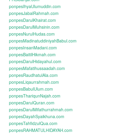
ponpesIhyaUlumuddin.com
ponpesJabalRahmah.com
ponpesDarulKhairat.com
ponpesDarulMuhsinin.com
ponpesNurulHudas.com
ponpesMadinatuddiniyahBabul.com
ponpesInsanMadani.com
ponpesBaitilHikmah.com
ponpesDarulHidayahul.com
ponpesMafatihussaadah.com
ponpesRaudhatulAla.com
ponpesLiqaurrahmah.com
ponpesBabulUlum.com
ponpesThariqunNajah.com
ponpesDarulQuran.com
ponpesDarulMifathurrahmah.com
ponpesDayahSyaikhuna.com
ponpesTahfidzulQua.com
ponpesRAHMATULHIDAYAH.com